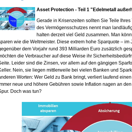
Asset Protection - Teil 1 "Edelmetall auß
Gerade in Krisenzeiten sollten Sie Teile Ihre
des Vermögensschutzes nennt man landläufig
halten derzeit viel Geld zusammen. Man kön
sparen wie die Weltmeister. Diese extrem hohe Sparquote – im 
gegenüber dem Vorjahr rund 393 Milliarden Euro zusätzlich gespart
möchten die Verbraucher auf diese Weise ihr Sicherheitsbedürfn
Seite. Leider sind die Zinsen, vor allem auf den gängigen Sparf
Keller. Nein, sie liegen mittlerweile bei vielen Banken und Spa
anderen Worten: Wer Geld zu Bank bringt, verliert laufend einen
immer neue und höhere Gebühren sowie Inflation nagen an den 
Spur. Doch was tun?